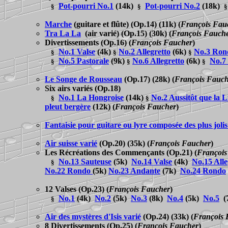
Pot-pourri No.1
(14k)
Pot-pourri No.2
(18k)
§
§
§
Marche
(guitare et flûte) (Op.14) (11k)
(
François Fau
Tra La La
(air varié) (Op.15) (30k)
(
François Fauch
Divertissements
(Op.16)
(
François Faucher
)
No.1 Valse
(4k)
No.2 Allegretto
(6k)
No.3 Ron
§
§
§
No.5 Pastorale
(9k)
No.6 Allegretto
(6k)
No.7 
§
§
§
Le Songe de Rousseau
(Op.17) (28k)
(
François Fauch
Six airs
variés
(Op.18)
No.1 La Hongroise
(14k)
No.2 Aussitôt que la 
§
§
pleut bergère
(12k)
(
François Faucher
)
Fantaisie pour guitare ou lyre composée des plus jolis
Air suisse varié
(Op.20) (35k)
(
François Faucher
)
Les Récréations des Commençants
(Op.21)
(
François
No.13 Sauteuse
(5k)
No.14 Valse
(4k)
No.15 Alle
§
No.
22 Rondo
(5k)
No.23 Andante
(7k)
No.24 Rondo
12 Valses
(Op.23)
(
François Faucher
)
No.1
(4k)
No.2
(5k)
No.3
(8k)
No.4
(5k)
No.5
(
§
Air des mystères d'Isis varié
(Op.24) (33k)
(
François 
8 Divertissements
(Op.25)
(
François Faucher
)