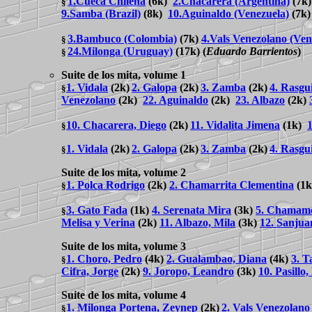
1.Cueca Chilena
(6k)
2.Chacarera (Argentina)
(7k
§
9.Samba (Brazil)
(8k)
10.Aguinaldo (Venezuela)
(7k
3.Bambuco (Colombia)
(7k)
4.Vals Venezolano (Ven
§
24.Milonga (Uruguay)
(17k)
(
Eduardo Barrientos
)
§
Suite de los mita, volume 1
1. Vidala
(2k)
2. Galopa
(2k)
3. Zamba
(2k)
4. Rasgu
§
Venezolano
(2k)
22. Aguinaldo
(2k)
23. Albazo
(2k)
10. Chacarera, Diego
(2k)
11. Vidalita Jimena
(1k)
1
§
1. Vidala
(2k)
2. Galopa
(2k)
3. Zamba
(2k)
4. Rasgu
§
Suite de los mita, volume 2
1. Polca Rodrigo
(2k)
2. Chamarrita Clementina
(1
§
3. Gato Fada
(1k)
4. Serenata Mira
(3k)
5. Chamame
§
Melisa y Verina
(2k)
11. Albazo, Mila
(3k)
12. Sanjua
Suite de los mita, volume 3
1. Choro, Pedro
(4k)
2. Gualambao, Diana
(4k)
3. T
§
Cifra, Jorge
(2k)
9. Joropo, Leandro
(3k)
10. Pasillo
Suite de los mita, volume 4
1. Milonga Portena, Zeynep
(2k)
2. Vals Venezolan
§