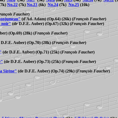
(7k)
No.22
(7k)
No.23
(6k)
No.24
(7k)
No.25
(10k)
rançois Faucher
)
e Lonjumeau"
(
d'Ad. Adam) (
Op.64) (26k)
(
François Faucher
)
o noir"
(de D.F.E. Auber) (Op.67) (32k)
(
François Faucher
)
ber) (
Op.69) (28k)
(
François Faucher
)
 D.F.E. Auber) (
Op.70) (28k)
(
François Faucher
)
"
(
de D.F.E. Auber) (
Op.71) (25k)
(
François Faucher
)
e"
(
de D.F.E. Auber) (
Op.73) (25k)
(
François Faucher
)
La Sirène"
(
de D.F.E. Auber) (
Op.74) (29k)
(
François Faucher
)