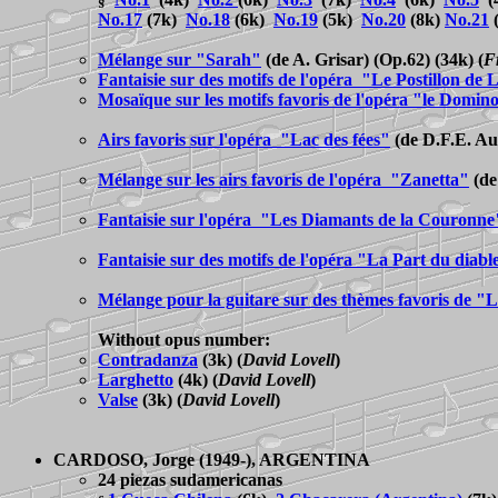
§
No.17
(7k)
No.18
(6k)
No.19
(5k)
No.20
(8k)
No.21
Mélange sur "Sarah"
(de A. Grisar) (Op.62) (34k)
(
F
Fantaisie sur des motifs de l'opéra "Le Postillon d
Mosaïque sur les motifs favoris de l'opéra "le Domin
Airs favoris sur l'opéra "Lac des fées"
(
de D.F.E. Au
Mélange sur les airs favoris de l'opéra "Zanetta"
(
de
Fantaisie sur l'opéra "Les Diamants de la Couronne
Fantaisie sur des motifs de l'opéra "La Part du diabl
Mélange pour la guitare sur des thèmes favoris de "
Without opus number:
Contradanza
(3k)
(
David Lovell
)
Larghetto
(4k)
(
David Lovell
)
Valse
(3k)
(
David Lovell
)
CARDOSO
, Jorge (1949-), ARGENTINA
24 piezas sudamericanas