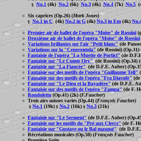
No.1
(4k)
No.2
(6k)
No.3
(4k)
No.4
(7k)
No.5
(
§
Six caprices
(Op.26)
(
Mark Jones
)
No.1 in C
(4k)
No.2 in G
(4k)
No.3 in Em
(4k)
No.
§
Premier air de ballet de l'opéra "Moïse" de Rossini
(
Deuxième air de ballet de l'opéra "Moïse" de Rossini
Variations brillantes sur l'air "Petit blanc"
(de Panse
Variations sur la "Cenerentola"
(de Rossini)
(Op.31) 
Fantaisie de l'opéra "La Muette de Portici"
(de D.F.
Fantaisie sur "Le Comte Ory"
(de Rossini) (Op.34) 
Fantaisie sur "La Fiancée"
(de D.F.E. Auber) (Op.35
Fantaisie sur des motifs de l’opéra "Guillaume Tell"
Fantaisie sur des motifs de l'opéra "Fra Diavolo"
(de
Fantaisie sur "Le Dieu et la Bayadère"
(de D.F.E. Au
Fantaisie sur des motifs de l'opéra "Zampa"
(de F. H
Rondoletto
(Op.41) (2k)
(
F.Faucher
)
Trois airs suisses variés
(Op.44)
(
François Faucher)
No.1
(19k)
No.2
(16k)
No.3
(21k)
§
§
§
Fantaisie sur "Le Serment"
(de D.F.E. Auber) (Op.45
Fantaisie sur les motifs du "Pré aux Clercs"
(de F. H
Fantaisie sur "Gustave ou le Bal masqué"
(de D.F.E
Récréation
s music
ales
(Op.50)
(
François Faucher
)
Première Suite