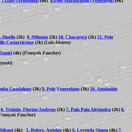
)
7.Gato (Argentina)
(6k)
8.Polo Margariteño (Venezuela)
(6k)
. Huella
(2k)
9. Milonga
(2k)
10. Chacarera
(2k)
21. Polo
illo Costarricense
(2k)
(
Luis Alvarez)
Daniel
(4k)
(
François Faucher
)
zynski
)
amba Guadalupe
(3k)
9. Polo Venezolano
(3k)
10. Aguinaldo
)
6. Truinfo, Florian Andreas
(2k)
7. Pala Pala Alejandra
(2k)
8.
François Faucher
)
Thibaut
(4k)
5. Bolero, Antoine
(4k)
6. Leyenda Simon
(4k)
7.