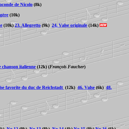
oconde de Nicolo
(8k
)
ngère
(10k)
ne
(10k)
23. Allegretto
(9k)
24. Valse originale
(14k)
e chanson italienne
(12k)
(
François Faucher
)
lse favorite du duc de Reichstadt
(12k
)
46. Valse
(6k)
48.
3k)
No.12
(9k)
No.13
(8k)
No.14
(4k)
No.15
(8k)
No.16
(6k)