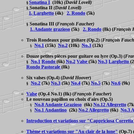
Sonatina I
(10k)
(David Lovell)
§
Sonatina II
(David Lovell)
§
1. Larghetto
(4k)
2. Rondo
(5k)
Sonatina III
(
François Faucher)
§
1. Andante grazioso
(5k)
2. Rondo
(8k)
(
François 
Trois Rondeaux pour guitare
(Op.2)
(
François Fauch
No.
1
(15k)
No.2
(10k)
No.3
(12k)
§
Douze petites pièces pour guitare ou lyre
(Op.3)
(
Fran
No.1
Rondo
(6k)
No.2
Valse
(5k)
No.3
Larghetto
(
§
Rondo Pastorale
(8k)
Six valses
(Op.4)
(
David Hoover
)
No.2
(7k)
No.3
(5k)
No.4
(7k)
No.5
(7k)
No.6
(9k)
§
Valse
(Op.4 No.1) (8k)
(
François Faucher
)
Le nouveau papillon ou choix d'airs
(Op.5)
No.8 Andante Grazioso
(6k)
No.12 Allegretto
(7k
§
No.1 Andantino
(2k)
No.2 Allegretto
(6k)
No.3 A
§
Introduction et variations sur "Cappriciosa Corretta
Thème et variations sur "Au clair de la lune"
(Op.7) 