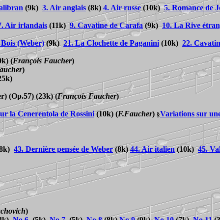
alibran
(9k)
3. Air anglais
(8k)
4. Air russe
(10k
)
5. Romance de J
7. Air irlandais
(11k)
9. Cavatine de Carafa
(9k)
10. La Rive étra
 Bois (Weber)
(9k)
21. La Clochette de Paganini
(10k
)
22. Cavati
0k)
(
François Faucher
)
aucher
)
25k)
r) (Op.57) (23k)
(
François Faucher
)
sur la Cenerentola de Rossini
(10k)
(
F.Faucher
)
Variations sur un
§
8k)
43. Dernière pensée de Weber
(8k)
44. Air italien
(10k
)
45. Va
achovich
)
4k)
No.6
(5k)
No.7
(5k)
No.8
(8k)
No.9
(9k)
No.10
(7k)
No.11
(