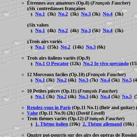
Étrennes aux amateurs
(Op.8)
(
François Faucher
)
Six contredanses françaises
§
No.1
(3k)
No.2
(3k)
No.3
(3k)
No.4
(3k)
§
Six valses
§
No.1
(4k)
No.2
(4k)
No.3
(5k)
No.4
(3k)
§
Trois airs
variés
§
No.1
(15k)
No.2
(14k)
No.3
(6k)
§
Trois airs italiens
variés
(Op.9)
No.1 O Pescator
(12k)
No.2 Io vivo sperando
(1
§
12 Morceaux faciles
(Op.10)
(
François Faucher
)
No.1
(3k)
No.2
(4k)
No.3
(7k)
No.4
(5k)
No.5
(
§
10 Petites pièces
(Op.11)
(
François Faucher
)
No.1
(3k)
No.2
(4k)
No.3
(4k)
No.4
(5k)
No.5
(
§
Rendez-vous in Paris
(Op.11 No.1) (flute and guitar)
Valse
(Op.11 No.9) (2k)
(
David Lovell
)
Trois thèmes variés
(Op.12)
(
François Faucher
)
1. Thème italien
(19k)
2. Thème allemand
(18k)
§
Quatre pot-pourris sur des airs des opéras de Rossini