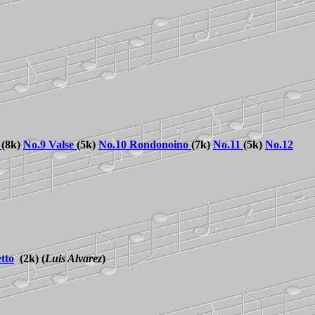
(8k)
No.
9 Valse
(5k)
No.
10 Rondonoino
(7k)
No.
11
(5k)
No.
12
tto
(2k)
(
Luis Alvarez
)