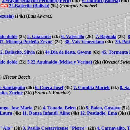
)
5.Wayno (Huayno Peruano) (Peru)
(5k)
6.Takirari (Bolivia)
(6k
)
22.Bailecito (Bolivia)
(5k)
(
François Faucher)
ezuela)
(14k)
(
Luis Alvarez)
ido doble
(2k)
5. Guarania
(2k)
6. Valsecillo
(2k)
7. Baguala
(2k)
8
37. Milonga Porteña Zeyne
(2k)
38. Vals Venezolano
(3k)
39. Pas
2. Bailecito, Silvia
(2k)
44.Dia de fiesta, Gwenn
(6k)
45. Tormenta 
ido doble
(2k)
5.
22.Aguinaldo (Melisa y Verina)
(2k)
(
Krysztof Swie
k)
(
Hector Bacci
)
 Santiaguito
(4k)
6. Cueca Josef
(3k)
7. Cumbia Maciek
(2k)
8. S
nito, Zurine
(3k)
(
François Faucher
)
ango, Jose Maria
(2k)
4. Tonada, Belen
(2k)
5. Baiao, Gustavo
(5k
, Laura
(4k)
11. Danza Infantil, Aline
(4k)
12. Postludio, Ema
(3k)
(
o "Alp"
(3k)
3. Pasillo Costarricense "Pierre"
(2k)
4. Carnavalito, 