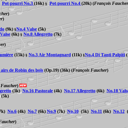
Pot-pourri No.3
(16k)
Pot-pourri No.
4
(20k)
(
François Fauche
§
cher
)
er
)
do
(9k)
No.4 Valse
(5k)
§
Valse
(6k)
No.8 Allegretto
(7k)
§
er
)
Lumière
(15k)
No.3 Air Montagnard
(11k)
No.4 Di Tanti Palpiti
(
§
§
 airs de Robin des bois
(Op.19) (36k)
(
François Faucher
)
 Faucher
)
gretto
(3k)
No.16 Pastorale
(4k)
No.17 Allegretto
(6k)
No.
18 Vals
(5k)
7k)
No.6
(4k)
No.
7
(6k)
No.9
(7k)
No.10
(5k)
No.11
(6k)
No.12
(
Faucher
)