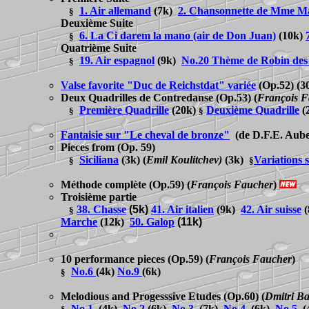
1. Air allemand
(7k)
2. Chansonnette de Mme M
§
Deuxième Suite
6. La Ci darem la mano (air de Don Juan)
(10k)
§
Quatrième Suite
19. Air espagnol
(9k)
No.20 Thème de Robin des
§
Valse favorite "Duc de Reichstdat" variée
(Op.52) (3
Deux Quadrilles de Contredanse
(Op.53)
(
François F
Première Quadrille
(20k)
Deuxième Quadrille
(
§
§
Fantaisie sur "Le cheval de bronze"
(de D.F.E. Aube
Pieces from
(Op. 59)
Siciliana
(3k)
(
Emil Koulitchev
)
(3k)
Variations 
§
§
Méthode complète
(Op.59)
(
François Faucher
)
T
roisième partie
38. Chasse
(5k)
41. Air italien
(9k)
42. Air suisse
(
§
Marche
(12k)
50. Galop
(11k)
10 performance pieces
(Op.59)
(
François Faucher
)
No.
6
(
4k
)
No.
9
(6k)
§
Melodious and Progesssive Etudes
(Op.60)
(
Dmitri B
No.1
(4k)
No.2
(6k)
No.3
(7k)
No.4
(6k)
No.5
(