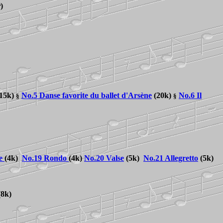
r
)
15k)
No.5 Danse favorite du ballet d'Arsène
(20k)
No.6 Il
§
§
e
(4k)
No.
19 Rondo
(4k)
No.20 Valse
(5k)
No.21 Allegretto
(5k)
8k)