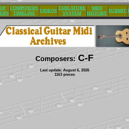
 OF
COMPOSERS
TABLATURE
MIDI
VIDEOS
SUBMIT
ERS
TIMELINE
SYSTEM
HISTORY
C-F
Composers:
Last update: August 6, 2026
1163 pieces