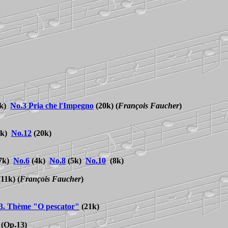
5k)
No.3 Pria che l'Impegno
(20k)
(
François Faucher
)
4k)
No.
12
(20k)
7k)
No.6
(4k)
No.8
(5k)
No.10
(8k)
 (11k)
(
François Faucher
)
3. Thème "O pescator"
(21k)
(Op.13)