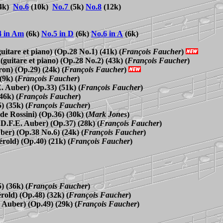
4k)
No.6
(10k)
No.
7
(5k)
No.8
(12k)
4 in Am
(6k)
No.5 in D
(6k)
No.6 in A
(6k)
guitare et piano) (Op.28 No.1) (41k)
(
François Faucher
)
(guitare et piano) (Op.28 No.2) (43k)
(
François Faucher
)
ron)
(Op.29) (24k)
(
François Faucher
)
(9k)
(
François Faucher
)
E. Auber)
(Op.33) (51k)
(
François Faucher
)
(46k)
(
François Faucher
)
) (35k)
(
François Faucher
)
(de Rossini)
(Op.36) (30k)
(
Mark Jones
)
 D.F.E. Auber)
(Op.37) (28k)
(
François Faucher
)
ber) (Op.38 No.6) (24k)
(
François Faucher
)
érold)
(
Op.40
)
(21k)
(
François Faucher
)
) (36k)
(
François Faucher
)
érold)
(Op.48) (32k)
(
François Faucher
)
. Auber)
(Op.49) (29k)
(
François Faucher
)