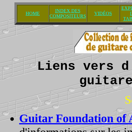
EXP
INDEX DES
HOME
VIDÉOS
COMPOSITEURS
TA
Liens vers d
guitar
S
Guitar Foundation of
d'informations sur les in