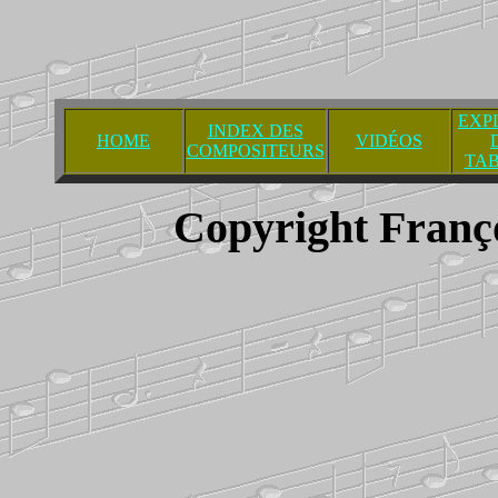
EXP
INDEX DES
HOME
VIDÉOS
COMPOSITEURS
TA
Copyright Franç