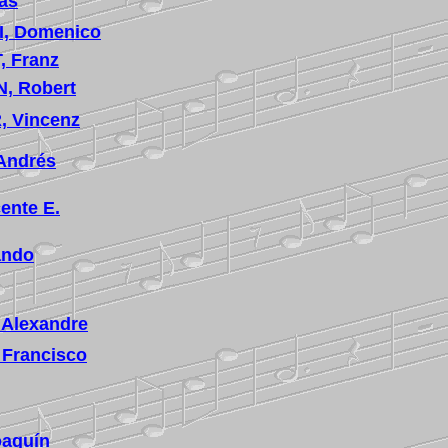
ias
, Domenico
 Franz
, Robert
 Vincenz
Andrés
ente E.
ando
Alexandre
Francisco
oaquín