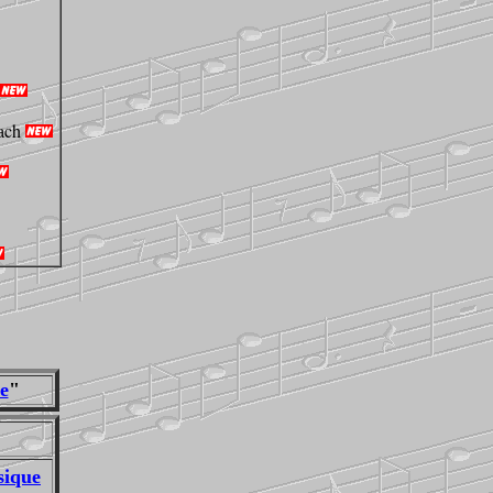
ach
ue
"
sique