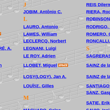
J
REIS Dile
JOBIM, Antônio C.
RIERA, Rod
L
ROBINSON
LAURO, Antonio
RODRIGO, 
LAWES, William
ROMERO, C
LECLERCQ, Norbert
RONCALLI,
S
É, A.
LEGNANI, Luigi
LE ROY, Adrien
SAGRERAS,
n
LLOBET, Miguel
SAINZ de l
LOSY(LOGY), Jan A.
SAINZ de l
LOUÏ
SE
, Gilles
SANTIAGO
SANZ, Gas
M
SATIE, Erik