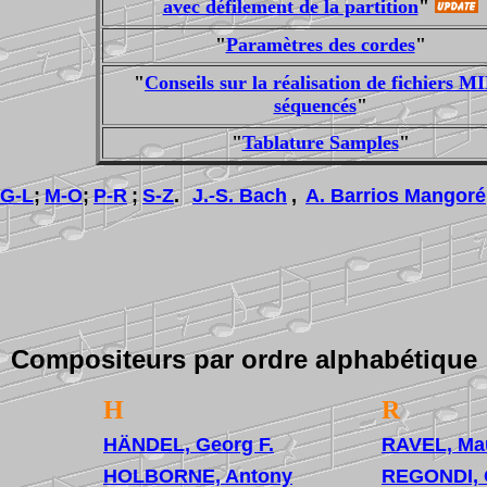
avec défilement de la partition
"
"
Paramètres des cordes
"
"
Conseils sur la réalisation de fichiers M
séquencés
"
"
Tablature Samples
"
G-L
;
M-O
;
P-R
;
S-Z
.
J.-S. Bach
,
A. Barrios Mangoré
Compositeurs par ordre alphabétique
H
R
HÄNDEL, Georg F.
RAVEL, Ma
HOLBORNE, Antony
REGONDI, G