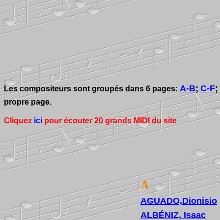
A-B
;
C-F
;
Les compositeurs sont groupés dans 6 pages:
propre page.
Cliquez
ici
pour écouter 20 grands MIDI du site
A
AGUADO,Dionisio
ALBÉNIZ, Isaac