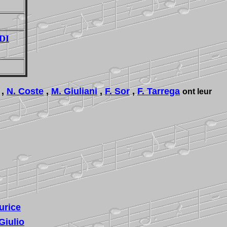
IDI
,
N. Coste
,
M. Giuliani
,
F. Sor
,
F. Tarrega
ont leur
urice
iulio