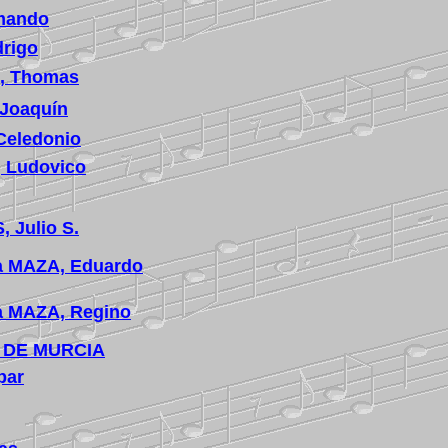
rmando
rigo
, Thomas
Joaquín
eledonio
 Ludovico
 Julio S.
a MAZA, Eduardo
a MAZA, Regino
 DE MURCIA
par