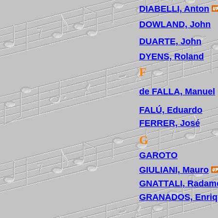
DIABELLI, Anton
DOWLAND, John
DUARTE, John
DYENS, Roland
F
de FALLA, Manuel
FALÚ, Eduardo
FERRER, José
G
GAROTO
GIULIANI, Mauro
GNATTALI, Radam
GRANADOS, Enriq