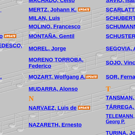
MACHADO, Celso
SAVIO, Isa
MERTZ, Johann K.
SCARLATTI
MILAN, Luis
SCHUBERT,
MOLINO, Francesco
SCHUMANN
o
MONTAÑA, Gentil
SCHUSTER,
EDESCO,
MOREL, Jorge
SEGOVIA, 
MORENO TORROBA,
SOJO, Vinc
Federico
.
MOZART, Wolfgang A.
SOR, Fern
T
MUDARRA, Alonso
N
TANSMAN, 
TÁRREGA, 
NARVAEZ, Luis de
TELEMANN,
Georg P.
NAZARETH, Ernesto
TURINA, J