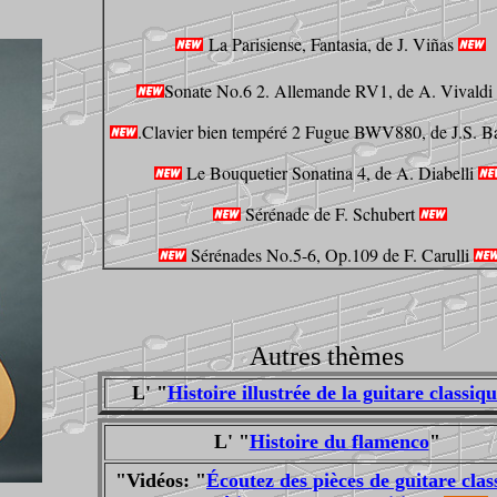
La Parisiense, Fantasia, de J. Viñas
Sonate No.6 2. Allemande RV1, de A. Vivaldi
.Clavier bien tempéré 2 Fugue BWV880, de J.S. B
Le Bouquetier Sonatina 4, de A. Diabelli
Sérénade de F. Schubert
Sérénades No.5-6, Op.109 de F. Carulli
Autres thèmes
L' "
Histoire illustrée de la guitare classiq
L' "
Histoire du flamenco
"
"Vidéos: "
Écoutez des pièces de guitare clas