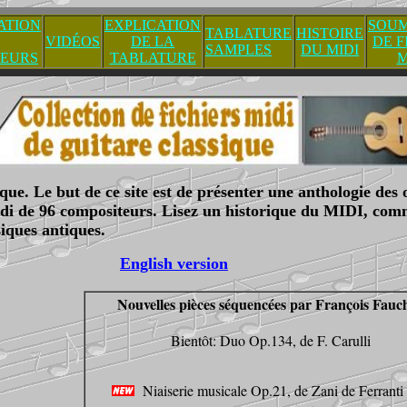
ATION
EXPLICATION
SOUM
TABLATURE
HISTOIRE
VIDÉOS
DE LA
DE F
SAMPLES
DU MIDI
TEURS
TABLATURE
M
ue. Le but de ce site est de présenter une anthologie des 
 midi de 96 compositeurs. Lisez un historique du MIDI, com
siques antiques.
English version
Nouvelles pièces séquencées par François Fauc
Bientôt: Duo Op.134, de F. Carulli
Niaiserie musicale Op.21, de Zani de Ferranti