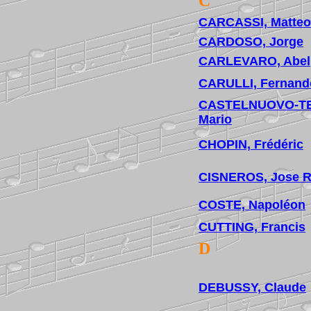
C
CARCASSI, Matteo
CARDOSO, Jorge
CARLEVARO, Abel
CARULLI, Fernand
CASTELNUOVO-T
Mario
CHOPIN, Frédéric
CISNEROS, Jose R
COSTE, Napoléon
CUTTING, Francis
D
DEBUSSY, Claude