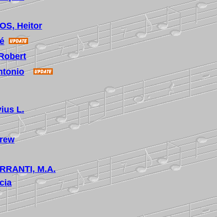
S, Heitor
é
Robert
ntonio
ius L.
rew
RRANTI, M.A.
cia