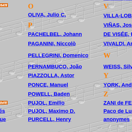
O
V
OLIVA, Julio C.
VILLA-LOBO
P
VIÑAS, Jos
PACHELBEL, Johann
DE VISÉE, 
PAGANINI, Niccolò
VIVALDI, A
W
PELLEGRINI, Domenico
PERNAMBUCO, João
WEISS, Silv
Y
PIAZZOLLA, Astor
PONCE, Manuel
YORK, And
Z
POWELL, Baden
PUJOL, Emilio
ZANI de FE
és
PUJOL, Maximo D.
Paco de Lu
ue
PURCELL, Henry
anonymes