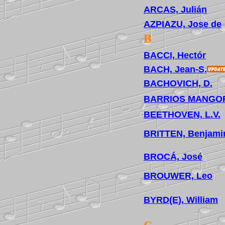
ARCAS, Julián
AZPIAZU, Jose de
B
BACCI, Hectór
BACH, Jean-S.
BACHOVICH, D.
BARRIOS MANGOR
BEETHOVEN, L.V.
BRITTEN, Benjami
BROCÁ, José
BROUWER, Leo
BYRD(E), William